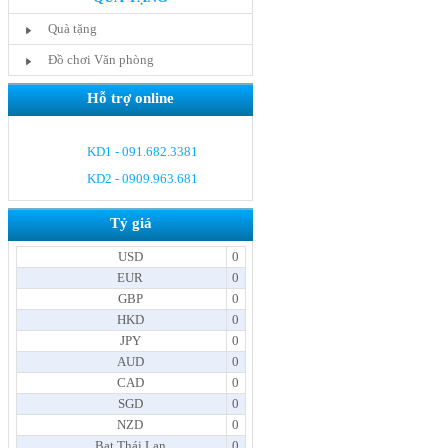
Quà tặng
Đồ chơi Văn phòng
Hỗ trợ online
KD1 - 091.682.3381
KD2 - 0909.963.681
Tỷ giá
USD
0
EUR
0
GBP
0
HKD
0
JPY
0
AUD
0
CAD
0
SGD
0
NZD
0
Bạt Thái Lan
0