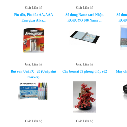
Giá:
Liên hệ
Giá:
Liên hệ
Pin tiểu, Pin đũa AA, AAA
Sổ đựng Name card Nhật,
Sổ đựn
Energizer Alka...
KOKUYO 300 Name ...
KOKU
Giá:
Liên hệ
Giá:
Liên hệ
Bút sơn Uni PX - 20 (Uni paint
Cây bonsai đá phong thủy số2
Máy ch
marker)
Giá:
Liên hệ
Giá:
Liên hệ