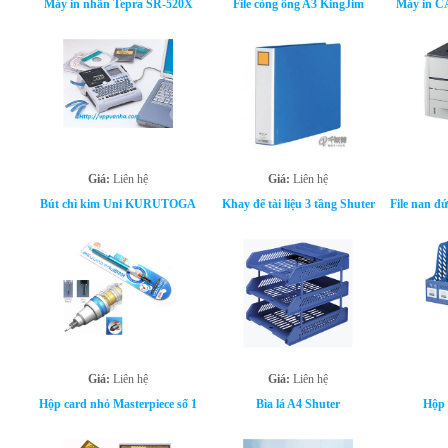
Máy in nhãn Tepra SR-520X
File còng ống A3 KingJim
Máy in 
Giá:
Liên hệ
Giá:
Liên hệ
Bút chì kim Uni KURUTOGA
Khay để tài liệu 3 tầng Shuter
File nan đ
Giá:
Liên hệ
Giá:
Liên hệ
Hộp card nhỏ Masterpiece số 1
Bìa lá A4 Shuter
Hộp 