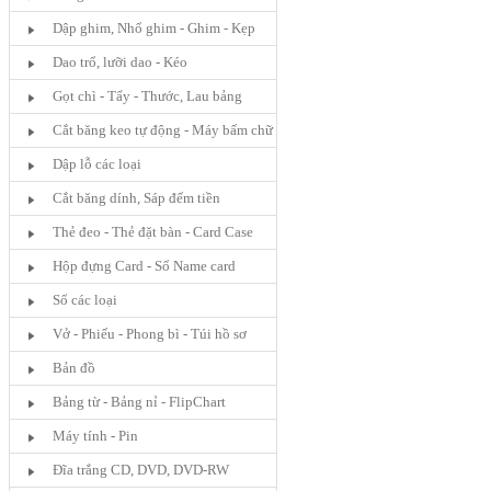
Dập ghim, Nhổ ghim - Ghim - Kẹp
Dao trổ, lưỡi dao - Kéo
Gọt chì - Tẩy - Thước, Lau bảng
Cắt băng keo tự động - Máy bấm chữ
nổi
Dập lỗ các loại
Cắt băng dính, Sáp đếm tiền
Thẻ đeo - Thẻ đặt bàn - Card Case
Hộp đựng Card - Sổ Name card
Sổ các loại
Vở - Phiếu - Phong bì - Túi hồ sơ
Bản đồ
Bảng từ - Bảng nỉ - FlipChart
Máy tính - Pin
Đĩa trắng CD, DVD, DVD-RW