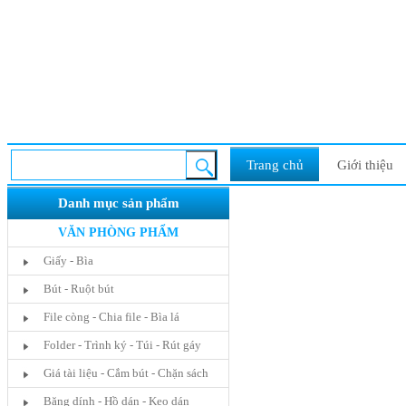
Trang chủ
Giới thiệu
Danh mục sản phẩm
VĂN PHÒNG PHẨM
Giấy - Bìa
Bút - Ruột bút
File còng - Chia file - Bìa lá
Folder - Trình ký - Túi - Rút gáy
Giá tài liệu - Cắm bút - Chặn sách
Băng dính - Hồ dán - Keo dán