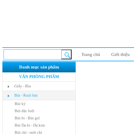
Trang chủ
Giới thiệu
Danh mục sản phẩm
VĂN PHÒNG PHẨM
Giấy - Bìa
Bút - Ruột bút
Bút ký
Bút đặc biệt
Bút bi - Bút gel
Bút Dạ bi - Dạ kim
Bút chì - ruột chì