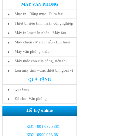
MÁY VĂN PHÒNG
Mực in - Băng mực - Film fax
Thiết bị siêu thị, nhàăn côngnghiệp
Máy in laser/ In nhãn - Máy fax
Máy chiếu - Màn chiếu - Bút laser
Máy văn phòng khác
Máy móc cho cửa hàng, siêu thị
Loa máy tính - Các thiết bị ngoại vi
QUÀ TẶNG
Quà tặng
Đồ chơi Văn phòng
Hỗ trợ online
KD1 - 091.682.3381
KD2 - 0909.963.681