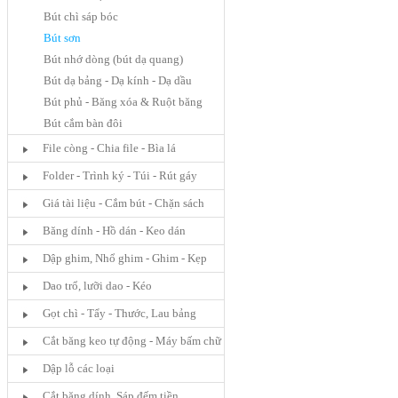
Bút chì sáp bóc
Bút sơn
Bút nhớ dòng (bút dạ quang)
Bút dạ bảng - Dạ kính - Dạ dầu
Bút phủ - Băng xóa & Ruột băng
Bút cắm bàn đôi
File còng - Chia file - Bìa lá
Folder - Trình ký - Túi - Rút gáy
Giá tài liệu - Cắm bút - Chặn sách
Băng dính - Hồ dán - Keo dán
Dập ghim, Nhổ ghim - Ghim - Kẹp
Dao trổ, lưỡi dao - Kéo
Gọt chì - Tẩy - Thước, Lau bảng
Cắt băng keo tự động - Máy bấm chữ
nổi
Dập lỗ các loại
Cắt băng dính, Sáp đếm tiền