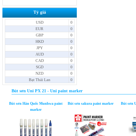
Tỷ giá
USD
0
EUR
0
GBP
0
HKD
0
JPY
0
AUD
0
CAD
0
SGD
0
NZD
0
Bạt Thái Lan
0
Bút sơn Uni PX 21 - Uni paint marker
Bút sơn Hàn Quốc Munhwa paint
Bút sơn sakura paint marker
Bút sơn U
marker