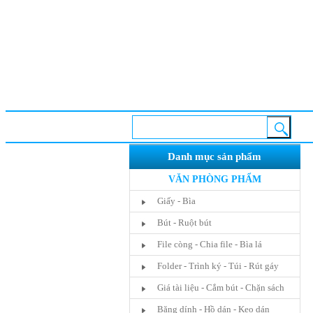
Danh mục sản phẩm
VĂN PHÒNG PHẨM
Giấy - Bìa
Bút - Ruột bút
File còng - Chia file - Bìa lá
Folder - Trình ký - Túi - Rút gáy
Giá tài liệu - Cắm bút - Chặn sách
Băng dính - Hồ dán - Keo dán