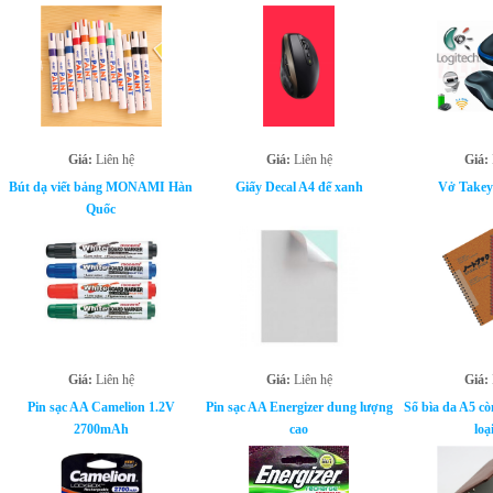
Giá:
Liên hệ
Giá:
Liên hệ
Giá:
Bút dạ viết bảng MONAMI Hàn
Giấy Decal A4 đế xanh
Vở Takey
Quốc
Giá:
Liên hệ
Giá:
Liên hệ
Giá:
Pin sạc AA Camelion 1.2V
Pin sạc AA Energizer dung lượng
Sổ bìa da A5 cò
2700mAh
cao
loại