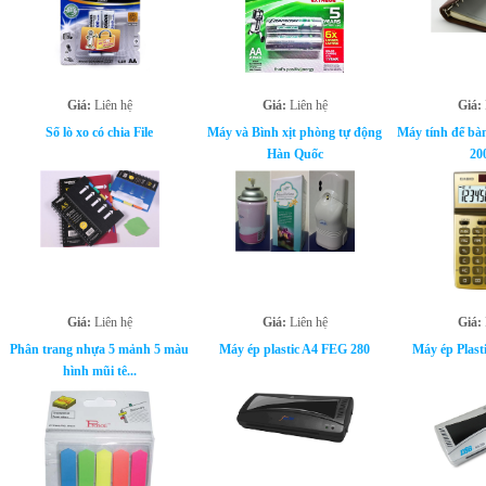
Giá:
Liên hệ
Giá:
Liên hệ
Giá:
Sổ lò xo có chia File
Máy và Bình xịt phòng tự động
Máy tính để bà
Hàn Quốc
20
Giá:
Liên hệ
Giá:
Liên hệ
Giá:
Phân trang nhựa 5 mảnh 5 màu
Máy ép plastic A4 FEG 280
Máy ép Plas
hình mũi tê...