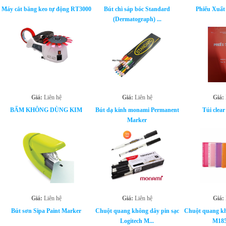
Máy cắt băng keo tự động RT3000
Bút chì sáp bóc Standard
Phiếu Xuất 
(Dermatograph) ...
Giá:
Liên hệ
Giá:
Liên hệ
Giá:
BẤM KHÔNG DÙNG KIM
Bút dạ kính monami Permanent
Túi clear
Marker
Giá:
Liên hệ
Giá:
Liên hệ
Giá:
Bút sơn Sipa Paint Marker
Chuột quang không dây pin sạc
Chuột quang kh
Logitech M...
M185 