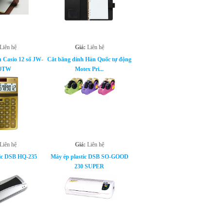
Liên hệ
Giá:
Liên hệ
n Casio 12 số JW-
Cắt băng dính Hàn Quốc tự động
0TW
Motex Pri...
Liên hệ
Giá:
Liên hệ
tic DSB HQ-235
Máy ép plastic DSB SO-GOOD
230 SUPER