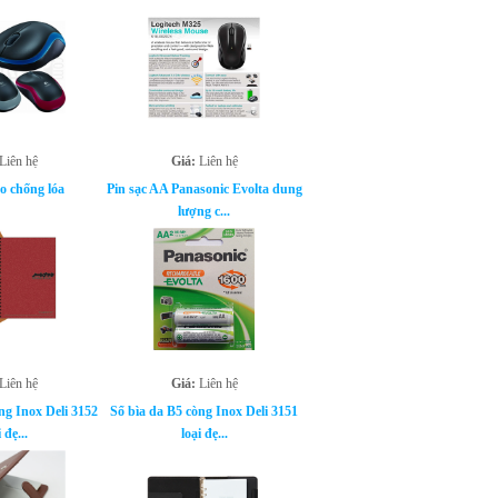
Liên hệ
Giá:
Liên hệ
o chống lóa
Pin sạc AA Panasonic Evolta dung
lượng c...
Liên hệ
Giá:
Liên hệ
ng Inox Deli 3152
Sổ bìa da B5 còng Inox Deli 3151
 đẹ...
loại đẹ...